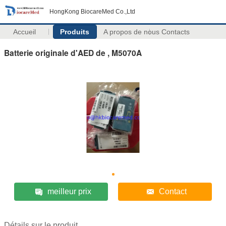
HongKong BiocareMed Co.,Ltd
Accueil
Produits
A propos de nous
Contacts
Batterie originale d'AED de , M5070A
meilleur prix
Contact
Détails sur le produit