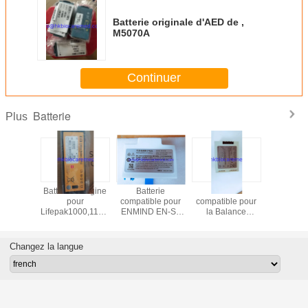
Batterie originale d'AED de ,
M5070A
Continuer
Batterie
Plus
ERIE
Batterie d'origine
Batterie
Batterie
Batterie 
ale 12V
pour
compatible pour
compatible pour
T5 d'ori
H pour
Lifepak1000,11141-
ENMIND EN-S7
la Balance
L123S0
llateur
000156, 12V,
DC203, 11.1V,
PM100N, M-BPL-
11.1V 4
Control
4,5Ah
2600mAh
de 1(22)
49,9
 Lifepak
Changez la langue
HR-SCU