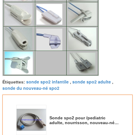
sonde spo2 infantile
sonde spo2 adulte
Étiquettes:
,
,
sonde du nouveau-né spo2
Sonde spo2 pour /pediatric
adulte, nourrisson, nouveau-né,
TL-201 réutilisable compatible de
NIHON KOHDEN