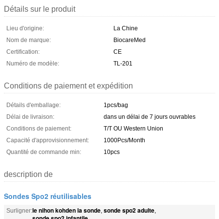
Détails sur le produit
Lieu d'origine:
La Chine
Nom de marque:
BiocareMed
Certification:
CE
Numéro de modèle:
TL-201
Conditions de paiement et expédition
Détails d'emballage:
1pcs/bag
Délai de livraison:
dans un délai de 7 jours ouvrables
Conditions de paiement:
T/T OU Western Union
Capacité d'approvisionnement:
1000Pcs/Month
Quantité de commande min:
10pcs
description de
Sondes Spo2 réutilisables
le nihon kohden la sonde
sonde spo2 adulte
Surligner:
,
,
sonde spo2 infantile