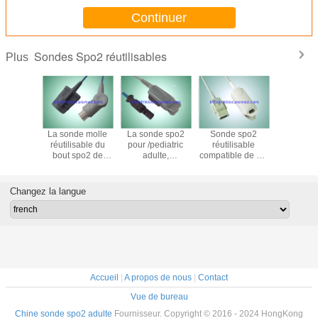
Continuer
Sondes Spo2 réutilisables
Plus
 molle
La sonde molle
La sonde spo2
Sonde spo2
Sonde réut
isable
réutilisable du
pour /pediatric
réutilisable
de l'env
ible du
bout spo2 de
adulte,
compatible de GE
spo2 de n
po2 de
datex compatible
nourrisson,
Ohmeda pour
né de P
KOHDEN
pour l'adulte, 3M
nouveau-né, 3M
l'adulte, OXY-F4-
Nihon Ko
'adulte
câblent
réutilisable
MC
1m, TL
Changez la langue
compatible
d'Ohmeda câblent
Accueil
|
A propos de nous
|
Contact
Vue de bureau
Chine sonde spo2 adulte
Fournisseur. Copyright © 2016 - 2024 HongKong