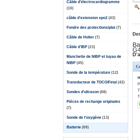
Câble d'électrocardiogramme
(10)
câble d'extension spo2
(43)
Fondre des protections/plat
(7)
Des
Câble de Holter
(7)
Ba
Câble d'IBP
(23)
G4
D'a
Manchette de NIBP et tuyau de
NIBP
(45)
Co
Sonde de la température
(12)
H
Transducteur de TOCO/Fetal
(42)
P
T
Sondes d'ultrason
(68)
T
Pièces de rechange originales
(7)
Sonde de l'oxygène
(13)
Batterie
(69)