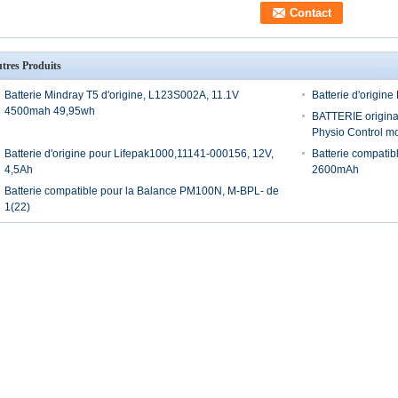
tres Produits
Batterie Mindray T5 d'origine, L123S002A, 11.1V
Batterie d'origi
4500mah 49,95wh
BATTERIE origina
Physio Control m
Batterie d'origine pour Lifepak1000,11141-000156, 12V,
Batterie compati
4,5Ah
2600mAh
Batterie compatible pour la Balance PM100N, M-BPL- de
1(22)