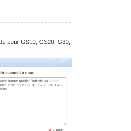
ur de pour GS10, GS20, G30,
directement à nous
(
0
/ 3000)