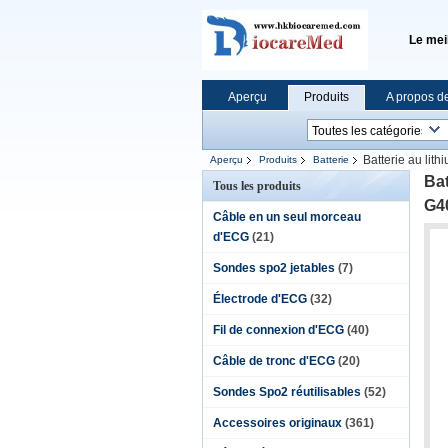
Le mei
Aperçu
Produits
A propos d
Batterie au li
Aperçu
Produits
Batterie
Bat
Tous les produits
G4
Câble en un seul morceau
d'ECG
(21)
Sondes spo2 jetables
(7)
Électrode d'ECG
(32)
Fil de connexion d'ECG
(40)
Câble de tronc d'ECG
(20)
Sondes Spo2 réutilisables
(52)
Accessoires originaux
(361)