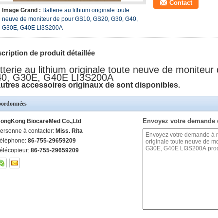
Contact
Image Grand :
Batterie au lithium originale toute
neuve de moniteur de pour GS10, GS20, G30, G40,
G30E, G40E LI3S200A
cription de produit détaillée
tterie au lithium originale toute neuve de monite
0, G30E, G40E LI3S200A
utres accessoires originaux de sont disponibles.
ordonnées
Envoyez votre demande 
ongKong BiocareMed Co.,Ltd
ersonne à contacter:
Miss. Rita
éléphone:
86-755-29659209
élécopieur:
86-755-29659209