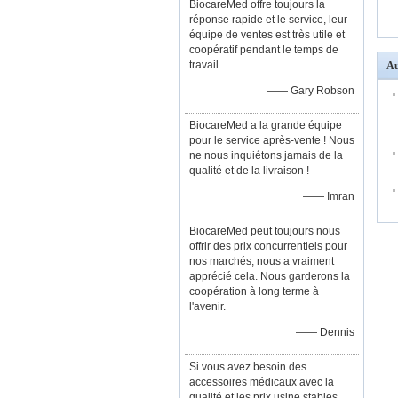
BiocareMed offre toujours la
réponse rapide et le service, leur
équipe de ventes est très utile et
coopératif pendant le temps de
travail.
Au
—— Gary Robson
BiocareMed a la grande équipe
pour le service après-vente ! Nous
ne nous inquiétons jamais de la
qualité et de la livraison !
—— Imran
BiocareMed peut toujours nous
offrir des prix concurrentiels pour
nos marchés, nous a vraiment
apprécié cela. Nous garderons la
coopération à long terme à
l'avenir.
—— Dennis
Si vous avez besoin des
accessoires médicaux avec la
qualité et les prix usine stables,