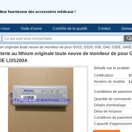
lleur fournisseur des accessoires médicaux !
e nous
Visite d'usine
Contrôle de la qualité
Contact
Deman
thium originale toute neuve de moniteur de pour GS10, GS20, G30, G40, G30E, G40
terie au lithium originale toute neuve de moniteur de pour
0E LI3S200A
Détails sur le produit:
Certification:
C
Numéro de modèle:
L
Conditions de paiement
Quantité de commande 
Détails d'emballage:
Délai de livraison:
Conditions de paiement
Capacité d'approvision