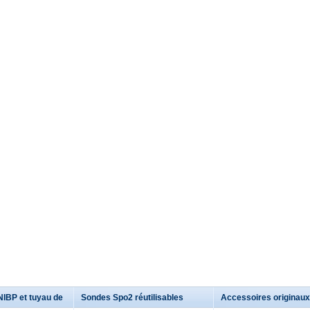
NIBP et tuyau de
Sondes Spo2 réutilisables
Accessoires originaux