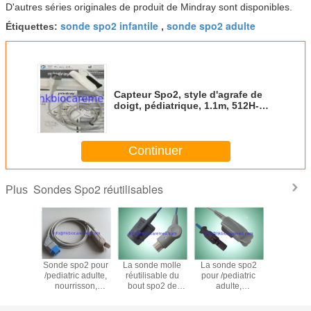
D'autres séries originales de produit de Mindray sont disponibles.
sonde spo2 infantile
sonde spo2 adulte
Étiquettes:
,
Capteur Spo2, style d'agrafe de
doigt, pédiatrique, 1.1m, 512H-30-
79062 réutilisable original de
Mindray 512H
Continuer
Sondes Spo2 réutilisables
Plus
 molle
Sonde spo2 pour
La sonde molle
La sonde spo2
Sonde réut
isable
/pediatric adulte,
réutilisable du
pour /pediatric
de l'env
ible du
nourrisson,
bout spo2 de
adulte,
spo2 de n
po2 de
nouveau-né, TL-
datex compatible
nourrisson,
né de P
KOHDEN
201 réutilisable
pour l'adulte, 3M
nouveau-né, 3M
Nihon Ko