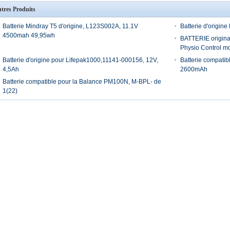
tres Produits
Batterie Mindray T5 d'origine, L123S002A, 11.1V
Batterie d'origi
4500mah 49,95wh
BATTERIE origina
Physio Control m
Batterie d'origine pour Lifepak1000,11141-000156, 12V,
Batterie compati
4,5Ah
2600mAh
Batterie compatible pour la Balance PM100N, M-BPL- de
1(22)