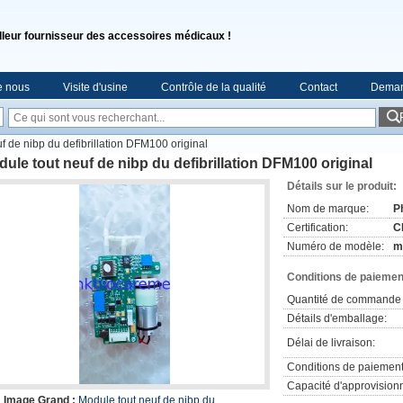
lleur fournisseur des accessoires médicaux !
e nous
Visite d'usine
Contrôle de la qualité
Contact
Deman
f de nibp du defibrillation DFM100 original
ule tout neuf de nibp du defibrillation DFM100 original
Détails sur le produit:
Nom de marque:
Ph
Certification:
C
Numéro de modèle:
m
Conditions de paiement
Quantité de commande 
Détails d'emballage:
Délai de livraison:
Conditions de paiement
Capacité d'approvision
Image Grand :
Module tout neuf de nibp du