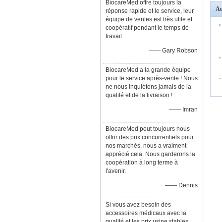
BiocareMed offre toujours la
Au
réponse rapide et le service, leur
équipe de ventes est très utile et
coopératif pendant le temps de
travail.
—— Gary Robson
BiocareMed a la grande équipe
pour le service après-vente ! Nous
ne nous inquiétons jamais de la
qualité et de la livraison !
—— Imran
BiocareMed peut toujours nous
offrir des prix concurrentiels pour
nos marchés, nous a vraiment
apprécié cela. Nous garderons la
coopération à long terme à
l'avenir.
—— Dennis
Si vous avez besoin des
accessoires médicaux avec la
qualité et les prix usine stables,