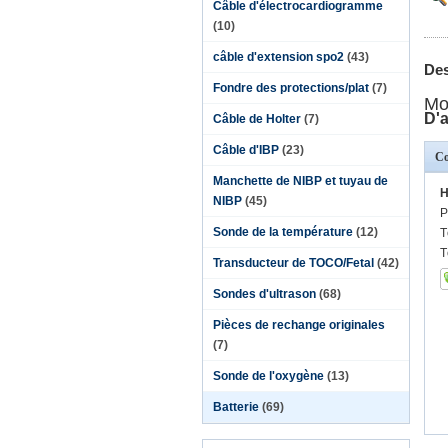
Câble d'électrocardiogramme
(10)
câble d'extension spo2
(43)
Des
Fondre des protections/plat
(7)
Mod
D'a
Câble de Holter
(7)
Câble d'IBP
(23)
Co
Manchette de NIBP et tuyau de
H
NIBP
(45)
P
Sonde de la température
(12)
T
T
Transducteur de TOCO/Fetal
(42)
Sondes d'ultrason
(68)
Pièces de rechange originales
(7)
Sonde de l'oxygène
(13)
Batterie
(69)