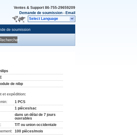
Ventes & Support
86-755-29659209
Demande de soumission
-
Email
Select Language
de de soumission
Rechercher
ilips
E
odule de nibp
 et expédition:
min:
1 PCS
1 pièces/sac
dans un délai de 7 jours
ouvrables
:
T/T ou union occidentale
nement:
100 pièces/mois