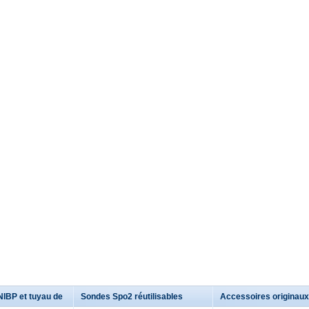
NIBP et tuyau de
Sondes Spo2 réutilisables
Accessoires originaux