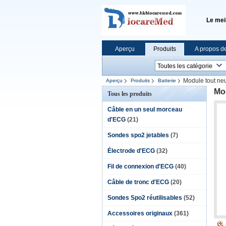
Le mei
Aperçu
Produits
A propos d
Module tout neu
Aperçu
Produits
Batterie
Mod
Tous les produits
Câble en un seul morceau
d'ECG
(21)
Sondes spo2 jetables
(7)
Électrode d'ECG
(32)
Fil de connexion d'ECG
(40)
Câble de tronc d'ECG
(20)
Sondes Spo2 réutilisables
(52)
Accessoires originaux
(361)