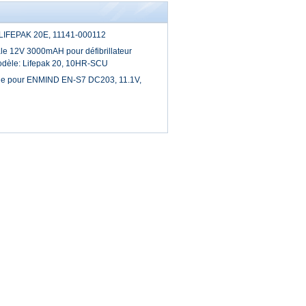
ne LIFEPAK 20E, 11141-000112
le 12V 3000mAH pour défibrillateur
odèle: Lifepak 20, 10HR-SCU
ble pour ENMIND EN-S7 DC203, 11.1V,