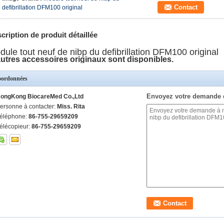
Contact
defibrillation DFM100 original
cription de produit détaillée
ule tout neuf de nibp du defibrillation DFM100 original
utres accessoires originaux sont disponibles.
ordonnées
Envoyez votre demande 
ongKong BiocareMed Co.,Ltd
ersonne à contacter:
Miss. Rita
éléphone:
86-755-29659209
élécopieur:
86-755-29659209