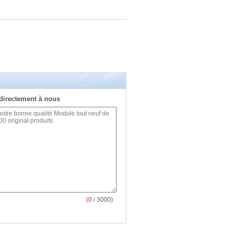
directement à nous
(
0
/ 3000)