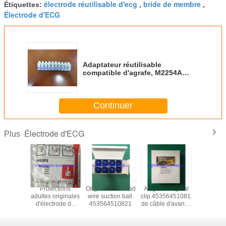
électrode réutilisable d'ecg
bride de membre
Étiquettes:
,
,
Électrode d'ECG
Adaptateur réutilisable
compatible d'agrafe, M2254A
989803106061, 10pcs/set
Continuer
Électrode d'ECG
Plus
tilisable
Protections
Original ECG lead
Alligator original
Électrode 
tionnelle
adultes originales
wire suction ball.
clip.453564510811
d'ECG 
embre
d'électrode du
453564510821
de câble d'avance
l'adulte
ode d'ECG
defibrillation HS1
de ECG
électr
dulte, le
de pour M5066A,
adhésiv