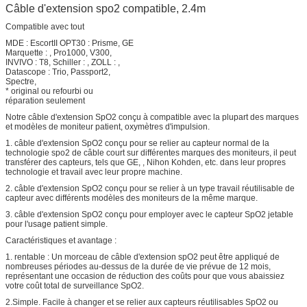
Câble d'extension spo2 compatible, 2.4m
Compatible avec tout
MDE : EscortII OPT30 : Prisme, GE
Marquette : , Pro1000, V300,
INVIVO : T8, Schiller : , ZOLL : ,
Datascope : Trio, Passport2,
Spectre,
* original ou refourbi ou
réparation seulement
Notre câble d'extension SpO2 conçu à compatible avec la plupart des marques
et modèles de moniteur patient, oxymètres d'impulsion.
1. câble d'extension SpO2 conçu pour se relier au capteur normal de la
technologie spo2 de câble court sur différentes marques des moniteurs, il peut
transférer des capteurs, tels que GE, , Nihon Kohden, etc. dans leur propres
technologie et travail avec leur propre machine.
2. câble d'extension SpO2 conçu pour se relier à un type travail réutilisable de
capteur avec différents modèles des moniteurs de la même marque.
3. câble d'extension SpO2 conçu pour employer avec le capteur SpO2 jetable
pour l'usage patient simple.
Caractéristiques et avantage :
1. rentable : Un morceau de câble d'extension spO2 peut être appliqué de
nombreuses périodes au-dessus de la durée de vie prévue de 12 mois,
représentant une occasion de réduction des coûts pour que vous abaissiez
votre coût total de surveillance SpO2.
2.Simple. Facile à changer et se relier aux capteurs réutilisables SpO2 ou