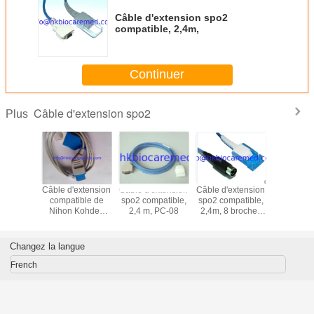
Câble d'extension spo2
compatible, 2,4m,
Continuer
Câble d'extension spo2
Plus
extension
Câble d'extension
Câble d'extension
Câble d'extension
Câble or
ible de
compatible de
spo2 compatible,
spo2 compatible,
3368425,
hmeda
Nihon Kohden
2,4 m, PC-08
2,4m, 8 broches
connexi
XY-ES3,
spo2, TL-201T
pour Datascope
cosse de 
 de 2.4m
Changez la langue
French