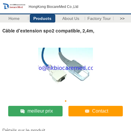
HongKong BiocareMed Co.,Ltd
Home
Products
About Us
Factory Tour
>>
Câble d'extension spo2 compatible, 2,4m,
meilleur prix
Contact
Détails sur le produit