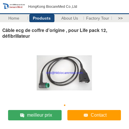
HongKong BiocareMed Co.,Ltd
Home
Products
About Us
Factory Tour
>>
Câble ecg de coffre d'origine , pour Life pack 12,
défibrillateur
meilleur prix
Contact