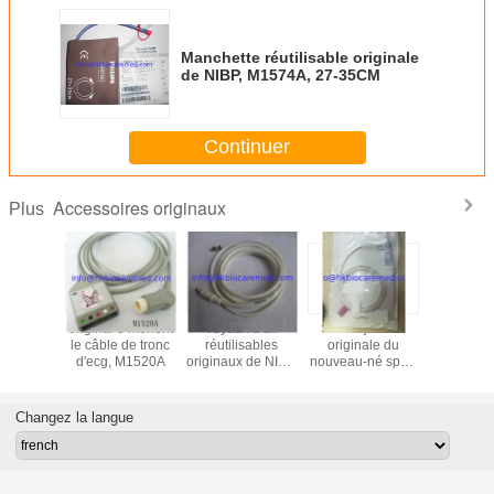
Manchette réutilisable originale
de NIBP, M1574A, 27-35CM
Continuer
Accessoires originaux
Plus
 5 mènent
original 5 mènent
Tuyaux d'air
Sonde jetable
original 3
e de fil
le câble de tronc
réutilisables
originale du
le câble 
M1625A,
d'ecg, M1520A
originaux de NIBP,
nouveau-né spo2
d'ecg, M
rémité
M1599B
de , M1133A
l'extré
née, AHA
instantan
CE
Changez la langue