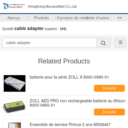
HongKong BiocareMed Co.,Ltd
Aperçu
Produits
A propos de nous
Visite d'usine
>>
cable adapter
Qualité
supplier.
(44)
Related Products
batterie pour la série ZOLL X 8000-0580-01
Enquête
maintenant
ZOLL AED PRO non rechargeable batterie au lithium
8000-0860-01
Enquête
maintenant
Ensemble de service Primus 2 ans MX08467