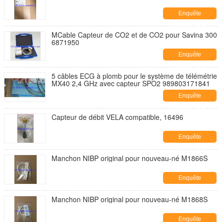
Enquête
maintenant
MCable Capteur de CO2 et de CO2 pour Savina 300
6871950
Enquête
maintenant
5 câbles ECG à plomb pour le système de télémétrie
MX40 2,4 GHz avec capteur SPO2 989803171841
Enquête
maintenant
Capteur de débit VELA compatible, 16496
Enquête
maintenant
Manchon NIBP original pour nouveau-né M1866S
Enquête
maintenant
Manchon NIBP original pour nouveau-né M1868S
Enquête