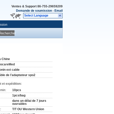
Ventes & Support
86-755-29659209
Demande de soumission
-
Email
Select Language
ssion
Rechercher
a Chine
iocareMed
onin ext cable
âble de l'adaptateur spo2
 et expédition:
min:
10pcs
1pcs/bag
dans un délai de 7 jours
ouvrables
:
T/T OU Western Union