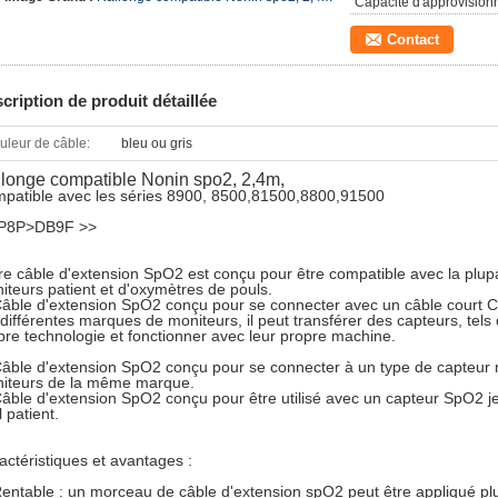
Capacité d'approvision
Contact
cription de produit détaillée
uleur de câble:
bleu ou gris
longe compatible Nonin spo2, 2,4m,
patible avec les séries 8900, 8500,81500,8800,91500
P8P>DB9F >>
re câble d'extension SpO2 est conçu pour être compatible avec la plu
iteurs patient et d'oxymètres de pouls.
Câble d'extension SpO2 conçu pour se connecter avec un câble court 
 différentes marques de moniteurs, il peut transférer des capteurs, tel
pre technologie et fonctionner avec leur propre machine.
Câble d'extension SpO2 conçu pour se connecter à un type de capteur ré
iteurs de la même marque.
Câble d'extension SpO2 conçu pour être utilisé avec un capteur SpO2 j
 patient.
actéristiques et avantages :
Rentable : un morceau de câble d'extension spO2 peut être appliqué plu