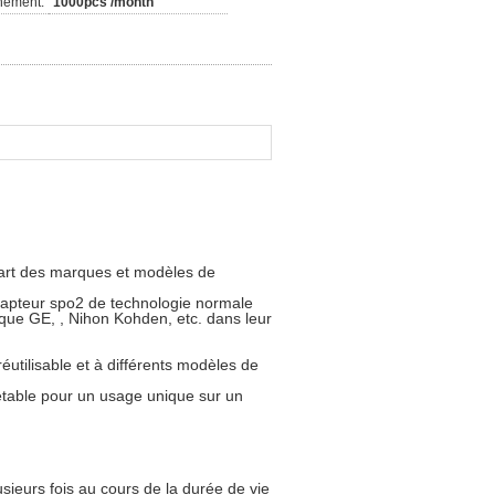
nement:
1000pcs /month
part des marques et modèles de
Capteur spo2 de technologie normale
s que GE, , Nihon Kohden, etc. dans leur
utilisable et à différents modèles de
etable pour un usage unique sur un
sieurs fois au cours de la durée de vie