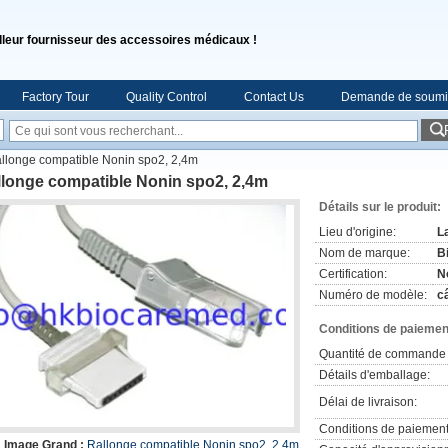
lleur fournisseur des accessoires médicaux !
Factory Tour
Quality Control
Contact Us
Demande de soumi
llonge compatible Nonin spo2, 2,4m
llonge compatible Nonin spo2, 2,4m
Détails sur le produit:
Lieu d'origine:
L
Nom de marque:
B
Certification:
N
Numéro de modèle:
c
Conditions de paiement
Quantité de commande 
Détails d'emballage:
Délai de livraison:
Conditions de paiement
Image Grand :
Rallonge compatible Nonin spo2, 2,4m