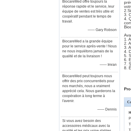
BiocareMed offre toujours la
pré
vot
réponse rapide et le service, leur
2.S
équipe de ventes est très utile et
3. 
coopératif pendant le temps de
4. 
travail.
com
Bio
—— Gary Robson
Ava
1. 
BiocareMed a la grande équipe
2. 
pour le service après-vente ! Nous
3. 
ne nous inquiétons jamais de la
4. 
5. 
qualité et de la livraison !
6. 
7. 
—— Imran
8. 
BiocareMed peut toujours nous
offrir des prix concurrentiels pour
nos marchés, nous a vraiment
Pro
apprécié cela. Nous garderons la
coopération à long terme à
l'avenir.
Co
—— Dennis
H
P
Si vous avez besoin des
T
accessoires médicaux avec la
T
qualité et les prix usine stables,