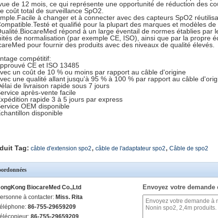
vue de 12 mois, ce qui représente une opportunité de réduction des co
re coût total de surveillance SpO2.
imple.Facile à changer et à connecter avec des capteurs SpO2 réutilisa
Compatible.Testé et qualifié pour la plupart des marques et modèles de
Qualité.BiocareMed répond à un large éventail de normes établies par le
ités de normalisation (par exemple CE, ISO), ainsi que par la propre éq
careMed pour fournir des produits avec des niveaux de qualité élevés.
ntage compétitif:
Approuvé CE et ISO 13485
Avec un coût de 10 % ou moins par rapport au câble d'origine
Avec une qualité allant jusqu'à 95 % à 100 % par rapport au câble d'orig
Délai de livraison rapide sous 7 jours
Service après-vente facile
Expédition rapide 3 à 5 jours par express
Service OEM disponible
Échantillon disponible
,
,
duit Tag:
câble d'extension spo2
câble de l'adaptateur spo2
Câble de spo2
ordonnées
Envoyez votre demande 
ongKong BiocareMed Co.,Ltd
ersonne à contacter:
Miss. Rita
éléphone:
86-755-29659209
élécopieur:
86-755-29659209