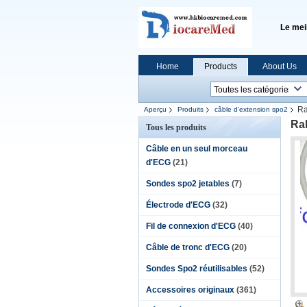
Le mei
Home
Products
About Us
Ra
Aperçu
Produits
câble d'extension spo2
Ra
Tous les produits
Câble en un seul morceau
d'ECG
(21)
Sondes spo2 jetables
(7)
Électrode d'ECG
(32)
Fil de connexion d'ECG
(40)
Câble de tronc d'ECG
(20)
Sondes Spo2 réutilisables
(52)
Accessoires originaux
(361)