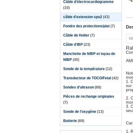
Câble d'électrocardiogramme
(10)
câble d'extension spo2
(43)
Fondre des protections/plat
(7)
Des
Câble de Holter
(7)
co
Câble d'IBP
(23)
Ral
Com
Manchette de NIBP et tuyau de
NIBP
(45)
AM
Sonde de la température
(12)
Not
mon
Transducteur de TOCO/Fetal
(42)
1. 
sur
Sondes d'ultrason
(68)
pro
Pièces de rechange originales
2. 
mon
(7)
3. 
seul
Sonde de l'oxygène
(13)
Batterie
(69)
Car
1. 