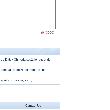
(
0
/ 3000)
n du Datex-Ohmeda spo2, longueur de
n compatible de Nihon Kohden spo2, TL-
 spo2 compatible, 2,4m,
Contact Us