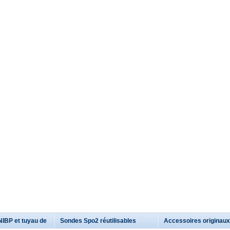
NIBP et tuyau de
Sondes Spo2 réutilisables
Accessoires originaux