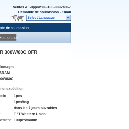
Ventes & Support
86-186-88924067
Demande de soumission
-
Email
Select Language
de de soumission
Rechercher
 R 300W/60C OFR
llemagne
SRAM
00W/60C
 et expédition:
min:
1pcs
1pcs/bag
dans les 7 jours ouvrables
:
T / T Western Union
nement:
100pcs/month