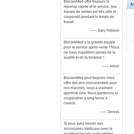
BiocareMed offre toujours la
Au
réponse rapide et le service, leur
équipe de ventes est très utile et
coopératif pendant le temps de
travail.
—— Gary Robson
BiocareMed a la grande équipe
pour le service après-vente ! Nous
ne nous inquiétons jamais de la
qualité et de la livraison !
—— Imran
BiocareMed peut toujours nous
offrir des prix concurrentiels pour
nos marchés, nous a vraiment
apprécié cela. Nous garderons la
coopération à long terme à
l'avenir.
—— Dennis
Si vous avez besoin des
accessoires médicaux avec la
qualité et les prix usine stables,