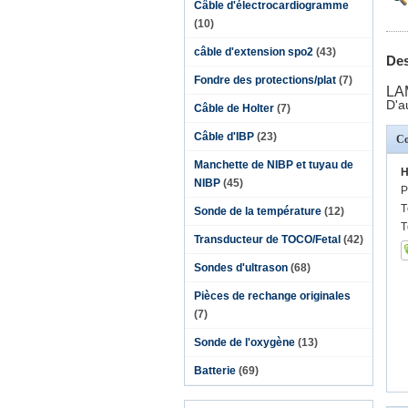
Câble d'électrocardiogramme
(10)
câble d'extension spo2
(43)
Des
Fondre des protections/plat
(7)
LA
D'a
Câble de Holter
(7)
Câble d'IBP
(23)
Co
Manchette de NIBP et tuyau de
H
NIBP
(45)
P
T
Sonde de la température
(12)
T
Transducteur de TOCO/Fetal
(42)
Sondes d'ultrason
(68)
Pièces de rechange originales
(7)
Sonde de l'oxygène
(13)
Batterie
(69)