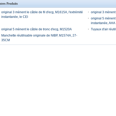
tres Produits
original 3 mènent le câble de fil d'ecg, M1615A, l'extrémité
original 3 mènent
instantanée, le CEI
original 5 mènent 
instantanée, AHA
original 5 mènent le câble de tronc d'ecg, M1520A
Tuyaux d'air réut
Manchette réutilisable originale de NIBP, M1574A, 27-
35CM