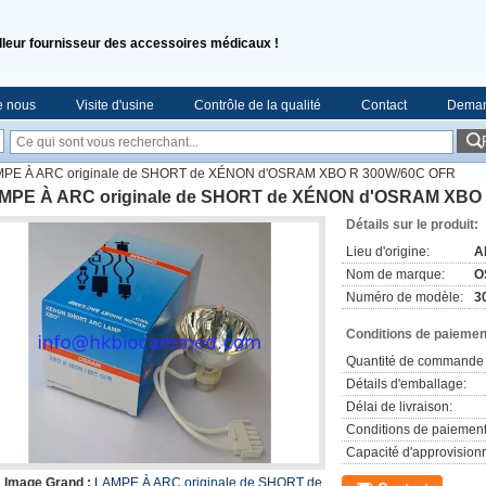
lleur fournisseur des accessoires médicaux !
e nous
Visite d'usine
Contrôle de la qualité
Contact
Deman
PE À ARC originale de SHORT de XÉNON d'OSRAM XBO R 300W/60C OFR
MPE À ARC originale de SHORT de XÉNON d'OSRAM XBO
Détails sur le produit:
Lieu d'origine:
A
Nom de marque:
O
Numéro de modèle:
3
Conditions de paiement
Quantité de commande 
Détails d'emballage:
Délai de livraison:
Conditions de paiement
Capacité d'approvision
Image Grand :
LAMPE À ARC originale de SHORT de