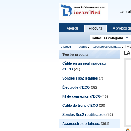
Le mei
Aperçu
Produits
A propos d
LAM
Aperçu
Produits
Accessoires originaux
LA
Tous les produits
Câble en un seul morceau
d'ECG
(21)
Sondes spo2 jetables
(7)
Électrode d'ECG
(32)
Fil de connexion d'ECG
(40)
Câble de tronc d'ECG
(20)
Sondes Spo2 réutilisables
(52)
Accessoires originaux
(361)