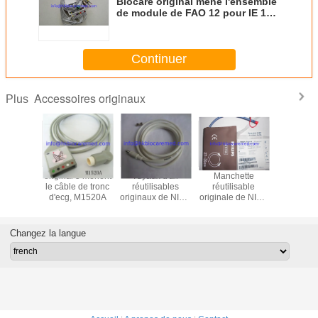
Biocare original mène l'ensemble
de module de FAO 12 pour IE 12
de Biocare
Continuer
Accessoires originaux
Plus
 5 mènent
original 5 mènent
Tuyaux d'air
Manchette
original 3
e de fil
le câble de tronc
réutilisables
réutilisable
le câble 
M1625A,
d'ecg, M1520A
originaux de NIBP,
originale de NIBP,
d'ecg, M
rémité
M1599B
M1574A, 27-
l'extré
née, AHA
35CM
instantan
CE
Changez la langue