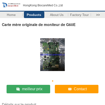
HongKong BiocareMed Co.,Ltd
Home
Products
About Us
Factory Tour
>>
Carte mère originale de moniteur de G60E
meilleur prix
Contact
Détails sur le produit