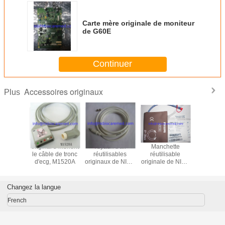
Carte mère originale de moniteur
de G60E
Continuer
Accessoires originaux
Plus
 5 mènent
original 5 mènent
Tuyaux d'air
Manchette
original 3
e de fil
le câble de tronc
réutilisables
réutilisable
le câble 
M1625A,
d'ecg, M1520A
originaux de NIBP,
originale de NIBP,
d'ecg, M
rémité
M1599B
M1574A, 27-
l'extré
née, AHA
35CM
instantan
CE
Changez la langue
French