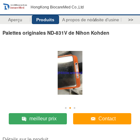
HongKong BiocareMed Co.,Ltd
Aperçu
Produits
A propos de nous
Visite d'usine
>>
Palettes originales ND-831V de Nihon Kohden
meilleur prix
Contact
Détails sur le produit