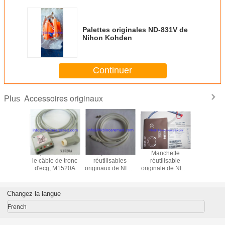
Palettes originales ND-831V de
Nihon Kohden
Continuer
Accessoires originaux
Plus
 5 mènent
original 5 mènent
Tuyaux d'air
Manchette
original 3
e de fil
le câble de tronc
réutilisables
réutilisable
le câble 
M1625A,
d'ecg, M1520A
originaux de NIBP,
originale de NIBP,
d'ecg, M
rémité
M1599B
M1574A, 27-
l'extré
née, AHA
35CM
instantan
CE
Changez la langue
French