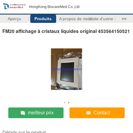
HongKong BiocareMed Co.,Ltd
Aperçu
Produits
A propos de nous
Visite d'usine
>>
FM20 affichage à cristaux liquides original 453564150521
meilleur prix
Contact
Détails sur le produit