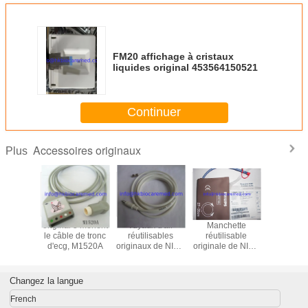
FM20 affichage à cristaux
liquides original 453564150521
Continuer
Accessoires originaux
Plus
 5 mènent
original 5 mènent
Tuyaux d'air
Manchette
original 3
e de fil
le câble de tronc
réutilisables
réutilisable
le câble 
M1625A,
d'ecg, M1520A
originaux de NIBP,
originale de NIBP,
d'ecg, M
rémité
M1599B
M1574A, 27-
l'extré
née, AHA
35CM
instantan
CE
Changez la langue
French