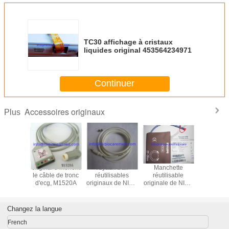
TC30 affichage à cristaux
liquides original 453564234971
Continuer
Accessoires originaux
Plus
 5 mènent
original 5 mènent
Tuyaux d'air
Manchette
original 3
e de fil
le câble de tronc
réutilisables
réutilisable
le câble 
M1625A,
d'ecg, M1520A
originaux de NIBP,
originale de NIBP,
d'ecg, M
rémité
M1599B
M1574A, 27-
l'extré
née, AHA
35CM
instantan
CE
Changez la langue
French