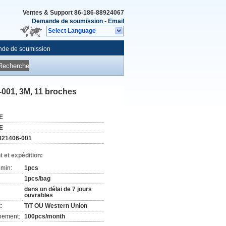
Ventes & Support
86-186-88924067
Demande de soumission
-
Email
Select Language
de de soumission
Rechercher
001, 3M, 11 broches
E
E
021406-001
 et expédition:
min:
1pcs
1pcs/bag
dans un délai de 7 jours
ouvrables
:
T/T OU Western Union
nement:
100pcs/month