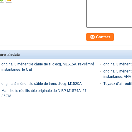
tres Produits
original 3 mènent le câble de fil d'ecg, M1615A, l'extrémité
original 3 mènent
instantanée, le CEI
original 5 mènent 
instantanée, AHA
original 5 mènent le câble de tronc d'ecg, M1520A
Tuyaux d'air réut
Manchette réutilisable originale de NIBP, M1574A, 27-
35CM