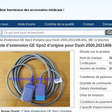
lleur fournisseur des accessoires médicaux !
e nous
Visite d'usine
Contrôle de la qualité
Contact
Deman
le d'extension GE Spo2 d'origine pour Dash 2500,2021406-001, 3M, 11 broches
le d'extension GE Spo2 d'origine pour Dash 2500,2021406-
Détails sur le produit:
Nom de marque:
G
Certification:
C
Numéro de modèle:
2
Conditions de paiement
Quantité de commande 
Détails d'emballage:
Délai de livraison:
Conditions de paiement
Capacité d'approvision
Image Grand :
Câble d'extension GE Spo2 d'origine