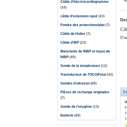
Câble d'électrocardiogramme
(10)
câble d'extension spo2
(43)
Des
Fondre des protections/plat
(7)
Câb
Câble de Holter
(7)
D'a
Câble d'IBP
(23)
Manchette de NIBP et tuyau de
NIBP
(45)
Sonde de la température
(12)
Transducteur de TOCO/Fetal
(42)
Sondes d'ultrason
(68)
Co
Pièces de rechange originales
(7)
H
Sonde de l'oxygène
(13)
P
T
Batterie
(69)
T