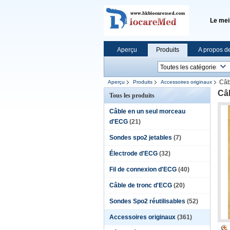
Le mei
Aperçu
Produits
A propos d
Câb
Aperçu
Produits
Accessoires originaux
Câb
Tous les produits
Câble en un seul morceau
d'ECG
(21)
Sondes spo2 jetables
(7)
Électrode d'ECG
(32)
Fil de connexion d'ECG
(40)
Câble de tronc d'ECG
(20)
Sondes Spo2 réutilisables
(52)
Accessoires originaux
(361)