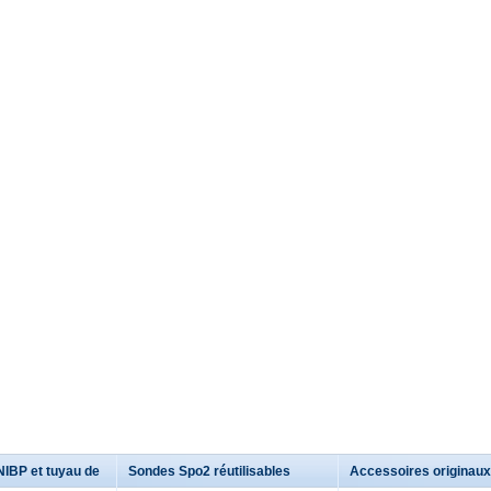
NIBP et tuyau de
Sondes Spo2 réutilisables
Accessoires originaux