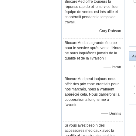
BiocareMed offre toujours la
réponse rapide et le service, leur
équipe de ventes est très utile et
coopératif pendant le temps de
travail.
—— Gary Robson
BiocareMed a la grande équipe
pour le service après-vente ! Nous
ne nous inquiétons jamais de la
Au
qualité et de la livraison !
—— Imran
BiocareMed peut toujours nous
offrir des prix concurrentiels pour
nos marchés, nous a vraiment
apprécié cela. Nous garderons la
coopération à long terme à
l'avenir.
—— Dennis
Si vous avez besoin des
accessoires médicaux avec la
qualité et les prix usine stables,